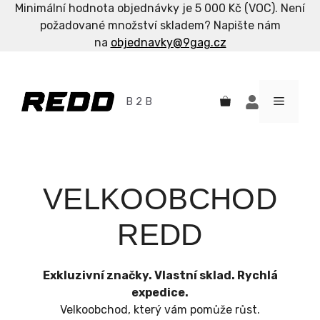
Minimální hodnota objednávky je 5 000 Kč (VOC). Není
požadované množství skladem? Napište nám
na
objednavky@9gag.cz
Přeskočit
na
PŘIHLÁSIT
MENU
B 2 B
obsah
SE
VELKOOBCHOD
REDD
Exkluzivní značky. Vlastní sklad. Rychlá
expedice.
Velkoobchod, který vám pomůže růst.