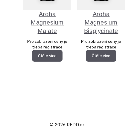
Aroha
Aroha
Magnesium
Magnesium
Malate
Bisglycinate
Pro zobrazení ceny je
Pro zobrazení ceny je
třeba registrace
třeba registrace
Čtěte více
Čtěte více
Produkt přidán do košíku.
Pokladna
© 2026 REDD.cz
0 položek -
0,00
Kč