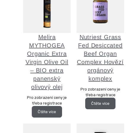
Melira
Nutriest Grass
MYTHOGEA
Fed Desiccated
Organic Extra
Beef Organ
Virgin Olive Oil
Complex Hovězí
– BIO extra
orgánový
panenský
komplex
olivový olej
Pro zobrazení ceny je
třeba registrace
Pro zobrazení ceny je
třeba registrace
Čtěte více
Čtěte více