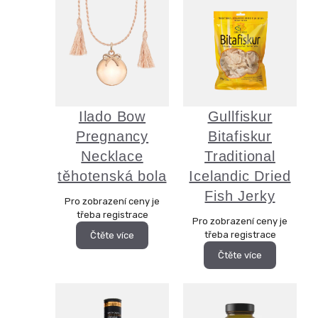
Ilado Bow
Gullfiskur
Pregnancy
Bitafiskur
Necklace
Traditional
těhotenská bola
Icelandic Dried
Fish Jerky
Pro zobrazení ceny je
třeba registrace
Pro zobrazení ceny je
třeba registrace
Čtěte více
Čtěte více